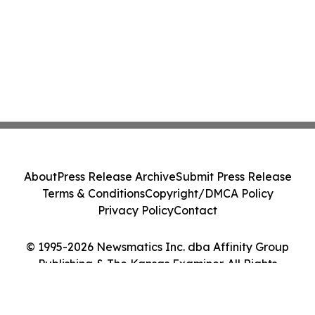
About
Press Release Archive
Submit Press Release
Terms & Conditions
Copyright/DMCA Policy
Privacy Policy
Contact
© 1995-2026 Newsmatics Inc. dba Affinity Group
Publishing & The Kansas Examiner. All Rights
Reserved.
Cookie Settings / Your Privacy Choices